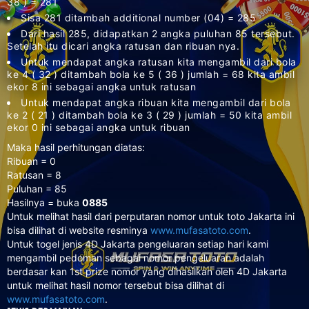
38 ) = 281
Sisa 281 ditambah additional number (04) = 285
Dari hasil 285, didapatkan 2 angka puluhan 85 tersebut.
Setelah itu dicari angka ratusan dan ribuan nya.
Untuk mendapat angka ratusan kita mengambil dari bola
ke 4 ( 32 ) ditambah bola ke 5 ( 36 ) jumlah = 68 kita ambil
ekor 8 ini sebagai angka untuk ratusan
Untuk mendapat angka ribuan kita mengambil dari bola
ke 2 ( 21 ) ditambah bola ke 3 ( 29 ) jumlah = 50 kita ambil
ekor 0 ini sebagai angka untuk ribuan
Maka hasil perhitungan diatas:
Ribuan = 0
Ratusan = 8
Puluhan = 85
Hasilnya = buka
0885
Untuk melihat hasil dari perputaran nomor untuk toto Jakarta ini
bisa dilihat di website resminya
www.mufasatoto.com
.
Untuk togel jenis 4D Jakarta pengeluaran setiap hari kami
mengambil pedoman sebagai nomor pengeluaran adalah
berdasar kan 1st prize nomor yang dihasilkan oleh 4D Jakarta
untuk melihat hasil nomor tersebut bisa dilihat di
www.mufasatoto.com
.