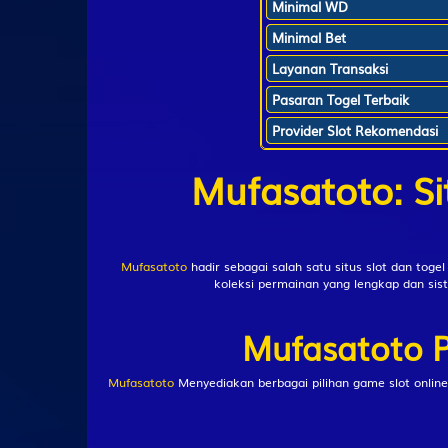
Minimal WD
Minimal Bet
Layanan Transaksi
Pasaran Togel Terbaik
Provider Slot Rekomendasi
Mufasatoto: Si
Mufasatoto
hadir sebagai salah satu situs slot dan to
koleksi permainan yang lengkap dan si
Mufasatoto
P
Mufasatoto
Menyediakan berbagai pilihan game slot onlin