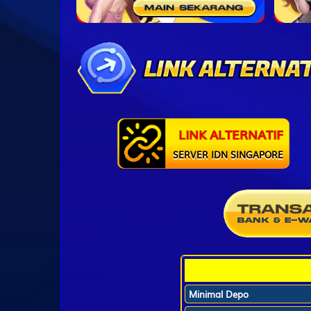
LINK ALTERNATIF
SERVER IDN SINGAPORE
Minimal Depo