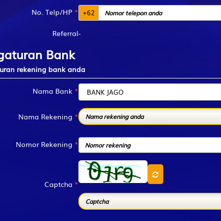
No. Telp/HP
*
+62
Referral
-
gaturan Bank
uran rekening bank anda
Nama Bank
*
Nama Rekening
*
Nomor Rekening
*
Captcha
*