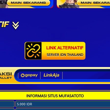
LINK ALTERNATIF
SERVER IDN THAILAND
INFORMASI SITUS MUFASATOTO
5.000 IDR