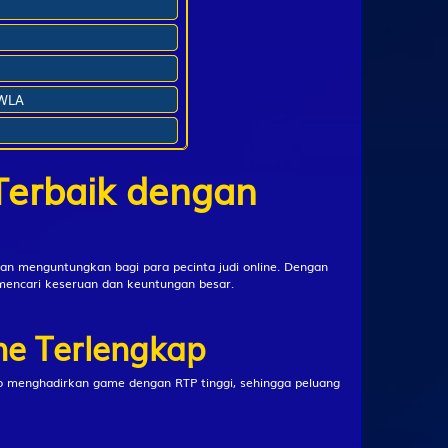
 WLA
 Terbaik dengan
an menguntungkan bagi para pecinta judi online. Dengan
mencari keseruan dan keuntungan besar.
ne Terlengkap
to menghadirkan game dengan RTP tinggi, sehingga peluang